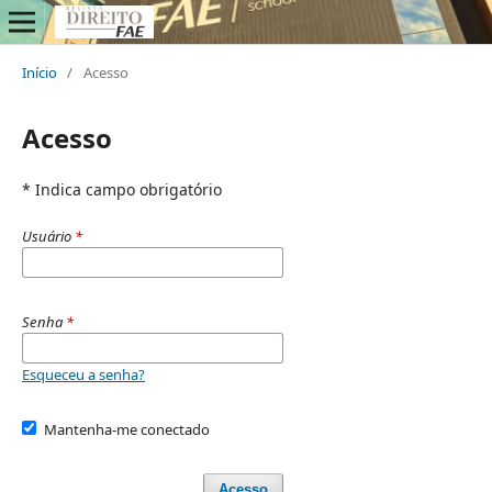
Início
/
Acesso
Acesso
* Indica campo obrigatório
Usuário
*
Senha
*
Esqueceu a senha?
Mantenha-me conectado
Acesso