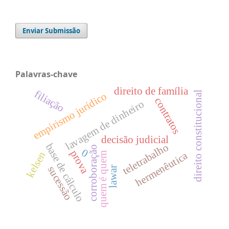
Enviar Submissão
Palavras-chave
direito de família
filiação
direito constitucional
empirismo jurídico
contratos
lavagem de dinheiro
decisão judicial
teletrabalho
base de cálculo
corroboração
0
prova
hermenêutica
kelsen
quem é quem
sucessão
lawar