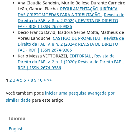
Ana Claudia Sandoin, Murilo Bellese Durante Carneiro
Leão, Gabriel Placha,
REGULAMENTAÇÃO JURÍDICA
DAS CRIPTOMOEDAS PARA A TRIBUTAÇÃO
,
Revista de
Direito da FAE: v. 8 n. 2 (2024): REVISTA DE DIREITO
FAE - RDF | ISSN 2674-9386
Décio Franco David, Isadora Serpe Motta, Matheus de
Abreu Landuche,
CASTIGO DE PROMETEU
,
Revista de
Direito da FAE: v. 8 n. 2 (2024): REVISTA DE DIREITO
FAE - RDF | ISSN 2674-9386
Karlo Messa VETTORAZZI,
EDITORIAL
,
Revista de
Direito da FAE: v. 2 n. 1 (2020): Revista de Direito FAE -
RDF | ISSN 2674-9386
1
2
3
4
5
6
7
8
9
10
>
>>
Você também pode
iniciar uma pesquisa avançada por
similaridade
para este artigo.
Idioma
English