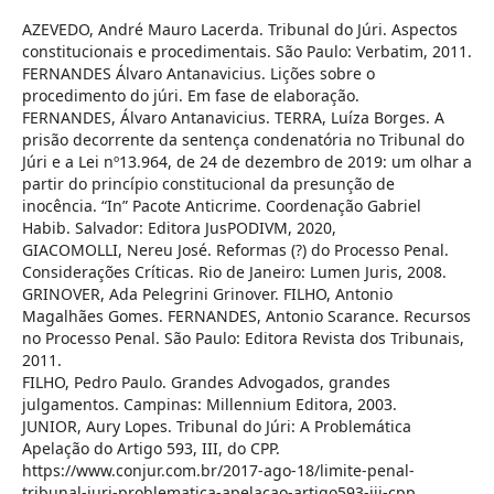
AZEVEDO, André Mauro Lacerda. Tribunal do Júri. Aspectos
constitucionais e procedimentais. São Paulo: Verbatim, 2011.
FERNANDES Álvaro Antanavicius. Lições sobre o
procedimento do júri. Em fase de elaboração.
FERNANDES, Álvaro Antanavicius. TERRA, Luíza Borges. A
prisão decorrente da sentença condenatória no Tribunal do
Júri e a Lei nº13.964, de 24 de dezembro de 2019: um olhar a
partir do princípio constitucional da presunção de
inocência. “In” Pacote Anticrime. Coordenação Gabriel
Habib. Salvador: Editora JusPODIVM, 2020,
GIACOMOLLI, Nereu José. Reformas (?) do Processo Penal.
Considerações Críticas. Rio de Janeiro: Lumen Juris, 2008.
GRINOVER, Ada Pelegrini Grinover. FILHO, Antonio
Magalhães Gomes. FERNANDES, Antonio Scarance. Recursos
no Processo Penal. São Paulo: Editora Revista dos Tribunais,
2011.
FILHO, Pedro Paulo. Grandes Advogados, grandes
julgamentos. Campinas: Millennium Editora, 2003.
JUNIOR, Aury Lopes. Tribunal do Júri: A Problemática
Apelação do Artigo 593, III, do CPP.
https://www.conjur.com.br/2017-ago-18/limite-penal-
tribunal-juri-problematica-apelacao-artigo593-iii-cpp,