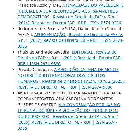
Francisca Accioly, Me.,
A FINALIDADE DO PRECEDENTE
JUDICIAL E A SUA RECONDUÇÃO AOS PARÂMETROS
DEMOCRÁTICOS
,
Revista de Direito da FAE: v. 7 n. 1
(2024): Revista de Direito FAE - RDF | ISSN 2674-9386
Rodrigo Faucz Pereira e SILVA, Daniel Ribeiro Surdi de
AVELAR,
APRESENTAÇÃO
,
Revista de Direito da FAE: v.
5 n. 1 (2022): Revista de Direito FAE - RDF | ISSN 2674-
9386
Thais de Andrade Savedra,
EDITORIAL
,
Revista de
Direito da FAE: v. 3 n. 1 (2021): Revista de Direito FAE -
RDF | ISSN 2674-9386
Priscila Caneparo,
A ABOLIÇÃO DA PENA DE MORTE
NO DIREITO INTERNACIONAL DOS DIREITOS
HUMANOS
,
Revista de Direito da FAE: v. 10 n. 2 (2026):
REVISTA DE DIREITO FAE - RDF | ISSN 2674-9386
ANA LUISA ALVES PINTO , LUIZA MANDELLI, RAFAELA
CORBANI PIGATTO, ANA CAROLINA DOS SANTOS
GUEDES DE CASTRO,
A A CONDENAÇÃO POR 4X3 NO
TRIBUNAL DO JÚRI E A VIOLAÇÃO DO PRINCÍPIO IN
DUBIO PRO REO
,
Revista de Direito da FAE: v. 9 n. 1
(2026): REVISTA DE DIREITO FAE - RDF | ISSN 2674-
9386