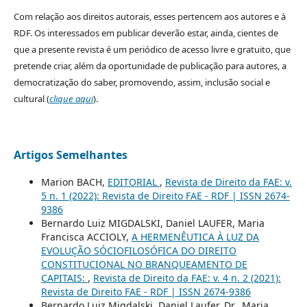
Com relação aos direitos autorais, esses pertencem aos autores e à
RDF. Os interessados em publicar deverão estar, ainda, cientes de
que a presente revista é um periódico de acesso livre e gratuito, que
pretende criar, além da oportunidade de publicação para autores, a
democratização do saber, promovendo, assim, inclusão social e
cultural (
clique aqui
).
Artigos Semelhantes
Marion BACH,
EDITORIAL
,
Revista de Direito da FAE: v.
5 n. 1 (2022): Revista de Direito FAE - RDF | ISSN 2674-
9386
Bernardo Luiz MIGDALSKI, Daniel LAUFER, Maria
Francisca ACCIOLY,
A HERMENÊUTICA À LUZ DA
EVOLUÇÃO SÓCIOFILOSÓFICA DO DIREITO
CONSTITUCIONAL NO BRANQUEAMENTO DE
CAPITAIS:
,
Revista de Direito da FAE: v. 4 n. 2 (2021):
Revista de Direito FAE - RDF | ISSN 2674-9386
Bernardo Luiz Migdalski, Daniel Laufer, Dr., Maria