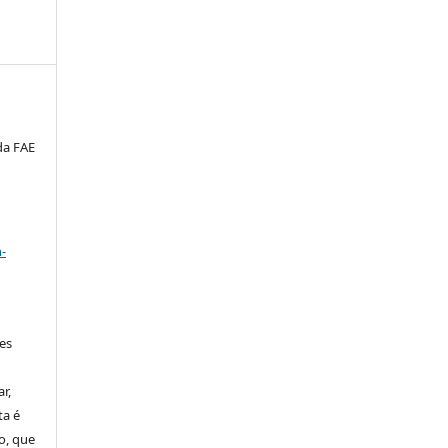
da FAE
a
-
ses
r,
ta é
o, que