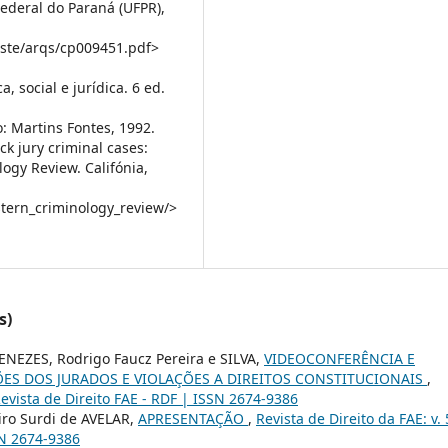
Federal do Paraná (UFPR),
ste/arqs/cp009451.pdf>
ca, social e jurídica. 6 ed.
: Martins Fontes, 1992.
k jury criminal cases:
ogy Review. Califónia,
stern_criminology_review/>
s)
EZES, Rodrigo Faucz Pereira e SILVA,
VIDEOCONFERÊNCIA E
ÕES DOS JURADOS E VIOLAÇÕES A DIREITOS CONSTITUCIONAIS
,
 Revista de Direito FAE - RDF | ISSN 2674-9386
eiro Surdi de AVELAR,
APRESENTAÇÃO
,
Revista de Direito da FAE: v. 
SSN 2674-9386