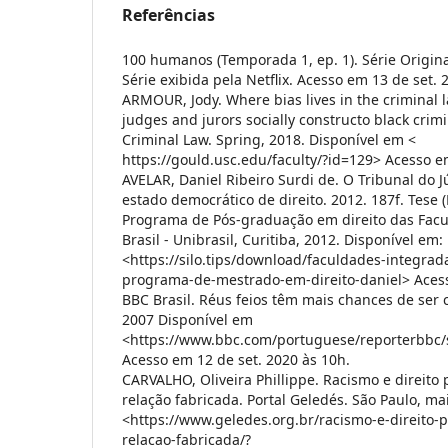
Referências
100 humanos (Temporada 1, ep. 1). Série Original
Série exibida pela Netflix. Acesso em 13 de set. 
ARMOUR, Jody. Where bias lives in the criminal 
judges and jurors socially constructo black crim
Criminal Law. Spring, 2018. Disponível em <
https://gould.usc.edu/faculty/?id=129> Acesso e
AVELAR, Daniel Ribeiro Surdi de. O Tribunal do 
estado democrático de direito. 2012. 187f. Tese 
Programa de Pós-graduação em direito das Fac
Brasil - Unibrasil, Curitiba, 2012. Disponível em:
<https://silo.tips/download/faculdades-integrada
programa-de-mestrado-em-direito-daniel> Acess
BBC Brasil. Réus feios têm mais chances de ser 
2007 Disponível em
<https://www.bbc.com/portuguese/reporterbbc/s
Acesso em 12 de set. 2020 às 10h.
CARVALHO, Oliveira Phillippe. Racismo e direito
relação fabricada. Portal Geledés. São Paulo, m
<https://www.geledes.org.br/racismo-e-direito-
relacao-fabricada/?