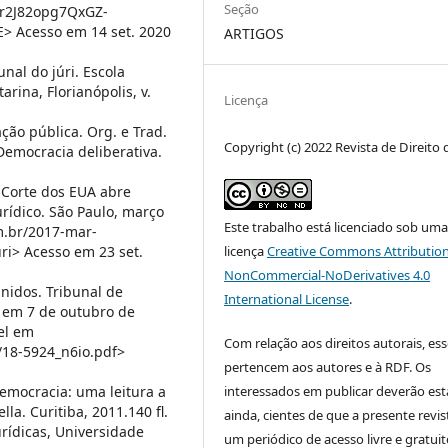
Seção
r2J82opg7QxGZ-
 Acesso em 14 set. 2020
ARTIGOS
nal do júri. Escola
rina, Florianópolis, v.
Licença
ão pública. Org. e Trad.
Copyright (c) 2022 Revista de Direito 
Democracia deliberativa.
.
 Corte dos EUA abre
urídico. São Paulo, março
Este trabalho está licenciado sob um
m.br/2017-mar-
ri> Acesso em 23 set.
licença
Creative Commons Attribution
NonCommercial-NoDerivatives 4.0
idos. Tribunal de
International License
.
o em 7 de outubro de
el em
Com relação aos direitos autorais, es
/18-5924_n6io.pdf>
pertencem aos autores e à RDF. Os
emocracia: uma leitura a
interessados em publicar deverão esta
la. Curitiba, 2011.140 fl.
ainda, cientes de que a presente revis
urídicas, Universidade
um periódico de acesso livre e gratuit