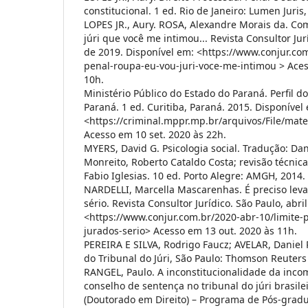
constitucional. 1 ed. Rio de Janeiro: Lumen Juris,
LOPES JR., Aury. ROSA, Alexandre Morais da. Co
júri que você me intimou... Revista Consultor Jur
de 2019. Disponível em: <https://www.conjur.com
penal-roupa-eu-vou-juri-voce-me-intimou > Aces
10h.
Ministério Público do Estado do Paraná. Perfil 
Paraná. 1 ed. Curitiba, Paraná. 2015. Disponível
<https://criminal.mppr.mp.br/arquivos/File/mat
Acesso em 10 set. 2020 às 22h.
MYERS, David G. Psicologia social. Tradução: Dan
Monreito, Roberto Cataldo Costa; revisão técnica
Fabio Iglesias. 10 ed. Porto Alegre: AMGH, 2014.
NARDELLI, Marcella Mascarenhas. É preciso levar
sério. Revista Consultor Jurídico. São Paulo, abri
<https://www.conjur.com.br/2020-abr-10/limite-p
jurados-serio> Acesso em 13 out. 2020 às 11h.
PEREIRA E SILVA, Rodrigo Faucz; AVELAR, Daniel 
do Tribunal do Júri, São Paulo: Thomson Reuters 
RANGEL, Paulo. A inconstitucionalidade da inco
conselho de sentença no tribunal do júri brasilei
(Doutorado em Direito) – Programa de Pós-gradu