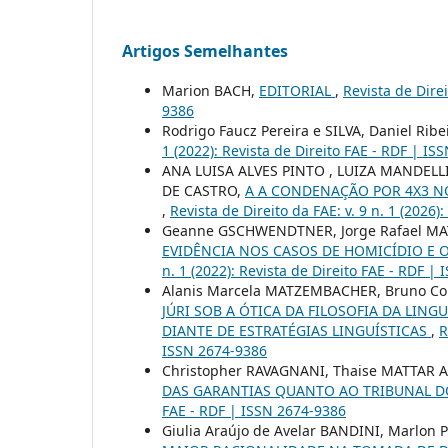
Artigos Semelhantes
Marion BACH,
EDITORIAL
,
Revista de Direi
9386
Rodrigo Faucz Pereira e SILVA, Daniel Rib
1 (2022): Revista de Direito FAE - RDF | I
ANA LUISA ALVES PINTO , LUIZA MANDEL
DE CASTRO,
A A CONDENAÇÃO POR 4X3 NO
,
Revista de Direito da FAE: v. 9 n. 1 (202
Geanne GSCHWENDTNER, Jorge Rafael MATO
EVIDÊNCIA NOS CASOS DE HOMICÍDIO E 
n. 1 (2022): Revista de Direito FAE - RDF |
Alanis Marcela MATZEMBACHER, Bruno Co
JÚRI SOB A ÓTICA DA FILOSOFIA DA LING
DIANTE DE ESTRATÉGIAS LINGUÍSTICAS
,
R
ISSN 2674-9386
Christopher RAVAGNANI, Thaise MATTAR A
DAS GARANTIAS QUANTO AO TRIBUNAL D
FAE - RDF | ISSN 2674-9386
Giulia Araújo de Avelar BANDINI, Marlon 