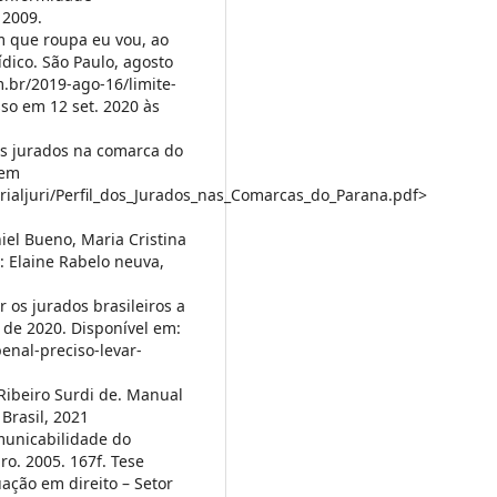
 2009.
m que roupa eu vou, ao
ídico. São Paulo, agosto
.br/2019-ago-16/limite-
so em 12 set. 2020 às
dos jurados na comarca do
 em
erialjuri/Perfil_dos_Jurados_nas_Comarcas_do_Parana.pdf>
iel Bueno, Maria Cristina
: Elaine Rabelo neuva,
 os jurados brasileiros a
l de 2020. Disponível em:
enal-preciso-levar-
Ribeiro Surdi de. Manual
Brasil, 2021
municabilidade do
ro. 2005. 167f. Tese
ação em direito – Setor