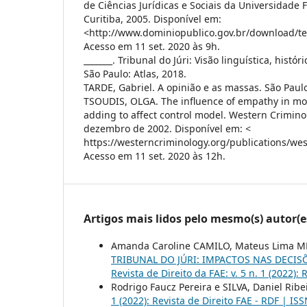
de Ciências Jurídicas e Sociais da Universidade 
Curitiba, 2005. Disponível em:
<http://www.dominiopublico.gov.br/download/te
Acesso em 11 set. 2020 às 9h.
_______. Tribunal do Júri: Visão linguística, históri
São Paulo: Atlas, 2018.
TARDE, Gabriel. A opinião e as massas. São Paulo
TSOUDIS, OLGA. The influence of empathy in moc
adding to affect control model. Western Criminol
dezembro de 2002. Disponível em: <
https://westerncriminology.org/publications/we
Acesso em 11 set. 2020 às 12h.
Artigos mais lidos pelo mesmo(s) autor(e
Amanda Caroline CAMILO, Mateus Lima MEN
TRIBUNAL DO JÚRI: IMPACTOS NAS DECIS
Revista de Direito da FAE: v. 5 n. 1 (2022):
Rodrigo Faucz Pereira e SILVA, Daniel Rib
1 (2022): Revista de Direito FAE - RDF | I