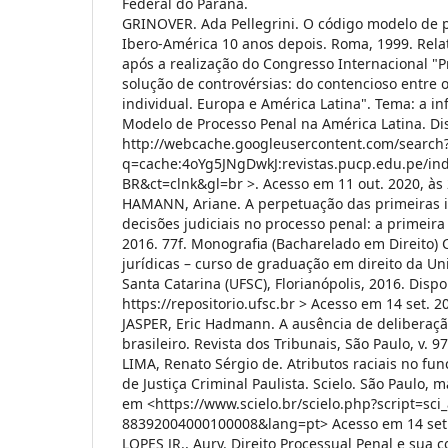
Federal do Paraná.
GRINOVER. Ada Pellegrini. O código modelo de 
Ibero-América 10 anos depois. Roma, 1999. Relat
após a realização do Congresso Internacional "P
solução de controvérsias: do contencioso entre o
individual. Europa e América Latina". Tema: a in
Modelo de Processo Penal na América Latina. Di
http://webcache.googleusercontent.com/search
q=cache:4oYg5JNgDwkJ:revistas.pucp.edu.pe/in
BR&ct=clnk&gl=br >. Acesso em 11 out. 2020, às 
HAMANN, Ariane. A perpetuação das primeiras 
decisões judiciais no processo penal: a primeira
2016. 77f. Monografia (Bacharelado em Direito) 
jurídicas – curso de graduação em direito da Un
Santa Catarina (UFSC), Florianópolis, 2016. Dispo
https://repositorio.ufsc.br > Acesso em 14 set. 2
JASPER, Eric Hadmann. A ausência de deliberação
brasileiro. Revista dos Tribunais, São Paulo, v. 97
LIMA, Renato Sérgio de. Atributos raciais no f
de Justiça Criminal Paulista. Scielo. São Paulo, 
em <https://www.scielo.br/scielo.php?script=sci
88392004000100008&lang=pt> Acesso em 14 set.
LOPES JR., Aury. Direito Processual Penal e sua