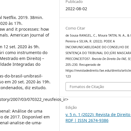
Publicado
2022-08-02
 Netflix. 2019. 38min.
2020 às 17h.
Como Citar
law and it processes: how
inals. American Journal of
de Sousa RANGEL, C., Moura TATIN, N. A., & 
Pereira e SILVA, R. (2022). PODE A
m 12 set. 2020 às 9h.
INCOMUNICABILIDADE DO CONSELHO DE
Júri como instrumento do
SENTENÇA DO TRIBUNAL DO JÚRI MASCAR
(Mestrado em Direito) –
PRECONCEITOS?.
Revista De Direito Da FAE
,
5
(
uldade Integradas do
205–230. Recuperado de
https://revistadedireito.fae.edu/direito/articl
s-do-brasil-unibrasil-
123
o em 20 set. 2020 às 19h.
Fomatos de Citação
condenados, diz estudo.
tory/2007/03/070322_reusfeios_ir>
Edição
 penal: Análise de uma
v. 5 n. 1 (2022): Revista de Direito
aio de 2017. Disponível em
RDF | ISSN 2674-9386
penal-analise-de-uma-