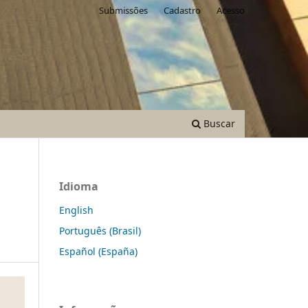
Submissões
Cadastro
Acesso
Buscar
Idioma
English
Português (Brasil)
Español (España)