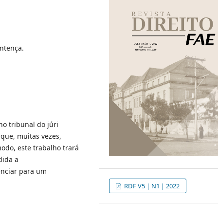
entença.
o tribunal do júri
que, muitas vezes,
odo, este trabalho trará
dida a
enciar para um
RDF V5 | N1 | 2022