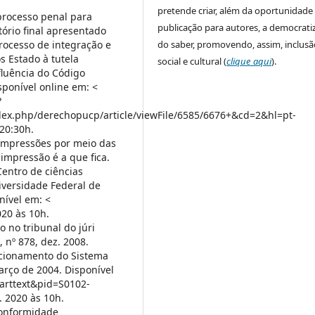
pretende criar, além da oportunidade
processo penal para
publicação para autores, a democrati
ório final apresentado
rocesso de integração e
do saber, promovendo, assim, inclusã
s Estado à tutela
social e cultural (
clique aqui
).
fluência do Código
sponível online em: <
?
dex.php/derechopucp/article/viewFile/6585/6676+&cd=2&hl=pt-
20:30h.
impressões por meio das
 impressão é a que fica.
Centro de ciências
iversidade Federal de
nível em: <
020 às 10h.
 no tribunal do júri
, nº 878, dez. 2008.
uncionamento do Sistema
março de 2004. Disponível
_arttext&pid=S0102-
 2020 às 10h.
 conformidade