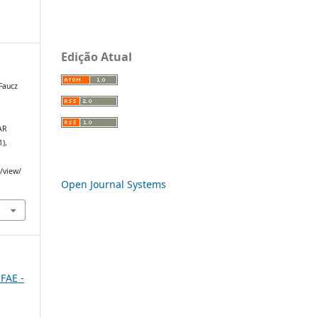
Edição Atual
Faucz
AR
1),
e/view/
Open Journal Systems
 FAE -