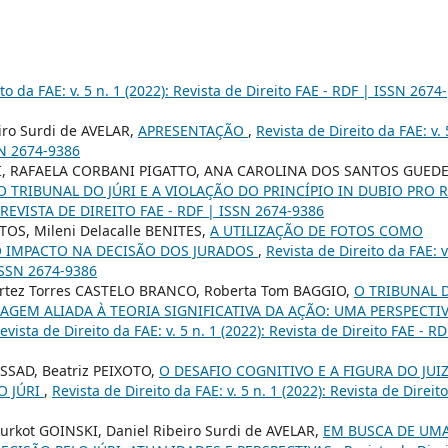
to da FAE: v. 5 n. 1 (2022): Revista de Direito FAE - RDF | ISSN 2674-
eiro Surdi de AVELAR,
APRESENTAÇÃO
,
Revista de Direito da FAE: v. 
SSN 2674-9386
LI, RAFAELA CORBANI PIGATTO, ANA CAROLINA DOS SANTOS GUED
 TRIBUNAL DO JÚRI E A VIOLAÇÃO DO PRINCÍPIO IN DUBIO PRO 
6): REVISTA DE DIREITO FAE - RDF | ISSN 2674-9386
S, Mileni Delacalle BENITES,
A UTILIZAÇÃO DE FOTOS COMO
O IMPACTO NA DECISÃO DOS JURADOS
,
Revista de Direito da FAE: v
 ISSN 2674-9386
rtez Torres CASTELO BRANCO, Roberta Tom BAGGIO,
O TRIBUNAL 
UAGEM ALIADA À TEORIA SIGNIFICATIVA DA AÇÃO: UMA PERSPECTI
evista de Direito da FAE: v. 5 n. 1 (2022): Revista de Direito FAE - RD
SSAD, Beatriz PEIXOTO,
O DESAFIO COGNITIVO E A FIGURA DO JUI
O JÚRI
,
Revista de Direito da FAE: v. 5 n. 1 (2022): Revista de Direito
Purkot GOINSKI, Daniel Ribeiro Surdi de AVELAR,
EM BUSCA DE UM