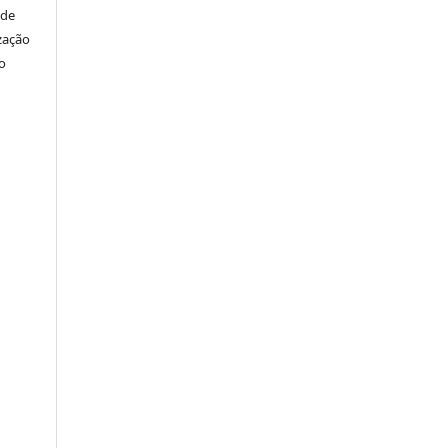
 de
zação
o