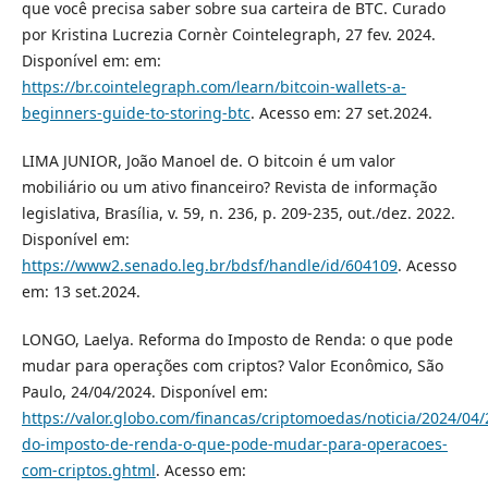
que você precisa saber sobre sua carteira de BTC. Curado
por Kristina Lucrezia Cornèr Cointelegraph, 27 fev. 2024.
Disponível em: em:
https://br.cointelegraph.com/learn/bitcoin-wallets-a-
beginners-guide-to-storing-btc
. Acesso em: 27 set.2024.
LIMA JUNIOR, João Manoel de. O bitcoin é um valor
mobiliário ou um ativo financeiro? Revista de informação
legislativa, Brasília, v. 59, n. 236, p. 209-235, out./dez. 2022.
Disponível em:
https://www2.senado.leg.br/bdsf/handle/id/604109
. Acesso
em: 13 set.2024.
LONGO, Laelya. Reforma do Imposto de Renda: o que pode
mudar para operações com criptos? Valor Econômico, São
Paulo, 24/04/2024. Disponível em:
https://valor.globo.com/financas/criptomoedas/noticia/2024/04
do-imposto-de-renda-o-que-pode-mudar-para-operacoes-
com-criptos.ghtml
. Acesso em: