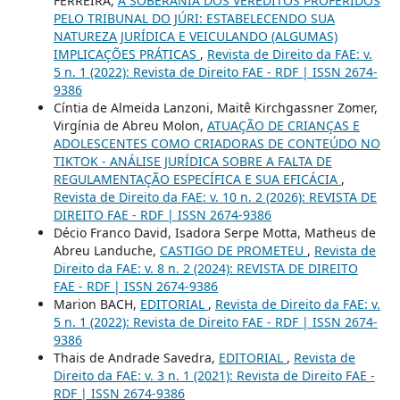
FERREIRA,
A SOBERANIA DOS VEREDITOS PROFERIDOS
PELO TRIBUNAL DO JÚRI: ESTABELECENDO SUA
NATUREZA JURÍDICA E VEICULANDO (ALGUMAS)
IMPLICAÇÕES PRÁTICAS
,
Revista de Direito da FAE: v.
5 n. 1 (2022): Revista de Direito FAE - RDF | ISSN 2674-
9386
Cíntia de Almeida Lanzoni, Maitê Kirchgassner Zomer,
Virgínia de Abreu Molon,
ATUAÇÃO DE CRIANÇAS E
ADOLESCENTES COMO CRIADORAS DE CONTEÚDO NO
TIKTOK - ANÁLISE JURÍDICA SOBRE A FALTA DE
REGULAMENTAÇÃO ESPECÍFICA E SUA EFICÁCIA
,
Revista de Direito da FAE: v. 10 n. 2 (2026): REVISTA DE
DIREITO FAE - RDF | ISSN 2674-9386
Décio Franco David, Isadora Serpe Motta, Matheus de
Abreu Landuche,
CASTIGO DE PROMETEU
,
Revista de
Direito da FAE: v. 8 n. 2 (2024): REVISTA DE DIREITO
FAE - RDF | ISSN 2674-9386
Marion BACH,
EDITORIAL
,
Revista de Direito da FAE: v.
5 n. 1 (2022): Revista de Direito FAE - RDF | ISSN 2674-
9386
Thais de Andrade Savedra,
EDITORIAL
,
Revista de
Direito da FAE: v. 3 n. 1 (2021): Revista de Direito FAE -
RDF | ISSN 2674-9386