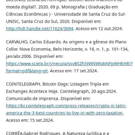
moeda digital?. 2020. 69 p. Monografia ( Graduação em
Ciências Econômicas ) - Universidade de Santa Cruz do Sul-
UNISC, Santa Cruz do Sul, 2020. Disponível em:
http://hdl.handle.net/11624/3094
. Acesso em 12 out.2024.
CARVALHO, Carlos Eduardo. As origens e a gênese do Plano
Collor. Nova Economia, Belo Horizonte, v. 16, n. 1, p. 101-134,
jan/abr.2006. Disponível em:
https://www.scielo.br/j/neco/a/ssvBSZh5JWNWtxbNFpWHKHR/?
format=pdf&lang=pt
. Acesso em: 17 set.2024.
COINTELEGRAPH. Bitcoin Dogs: Listagem Tripla em
Exchanges Acontece Hoje. Cointelegraph, 20 ago.2024.
Comunicado de imprensa. Disponível em:
https://br.cointelegraph.com/press-releases/crypto-in-latin-
america-the-3-best-countries-to-live-in-with-zero-taxation
.
Acesso em: 15 set.2024.
CORRÊA,Gabriel Rodrigues. A Natureza Jurídica e a