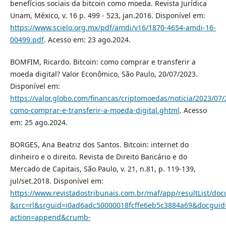
benefícios sociais da bitcoin como moeda. Revista Jurídica
Unam, México, v. 16 p. 499 - 523, jan.2016. Disponível em:
https://www.scielo.org.mx/pdf/amdi/v16/1870-4654-amdi-16-
00499.pdf
. Acesso em: 23 ago.2024.
BOMFIM, Ricardo. Bitcoin: como comprar e transferir a
moeda digital? Valor Econômico, São Paulo, 20/07/2023.
Disponível em:
https://valor.globo.com/financas/criptomoedas/noticia/2023/07/
como-comprar-e-transferir-a-moeda-digital.ghtml
. Acesso
em: 25 ago.2024.
BORGES, Ana Beatriz dos Santos. Bitcoin: internet do
dinheiro e o direito. Revista de Direito Bancário e do
Mercado de Capitais, São Paulo, v. 21, n.81, p. 119-139,
jul/set.2018. Disponível em:
https://www.revistadostribunais.com.br/maf/app/resultList/do
&src=rl&srguid=i0ad6adc50000018fcffe6eb5c3884a69&docgu
action=append&crumb-