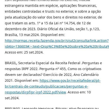
estrangeira mantida em espécie, aplicações financeiras,
entidades controladas e trusts no exterior, e sobre a opção
pela atualização do valor dos bens e direitos no exterior, de
que tratam os arts. 1º a 15 da Lei nº 14.754, de 12 de
dezembro de 2023. Diário Oficial da União, seção 1, p.123,
Brasília, 13 mar.2024. Disponível em:
http://normas.receita.fazenda.gov.br/sijut2consulta/link.action?
idAto=136603#:~:text=Disp%C3%B5e%20sobre%20a%20tribu
Acesso em: 25 set.2024.
BRASIL, Secretaria Especial da Receita Federal .Perguntas e
respostas IRPF 2022. Pergunta nº 455, Como os criptoativos
devem ser declarados? Exercício de 2022, Ano Calendário
2021. Disponível em:
https://www.gov.br/receitafederal/pt-
br/centrais-de-conteudo/publicacoes/perguntas-e-
respostas/dirpf/pr-irpf-2022.pdf/view
. Acesso em: 10
set.2024.
BREUNIG, Leonardo Henrique. Bitcoin: ativo financeiro ou