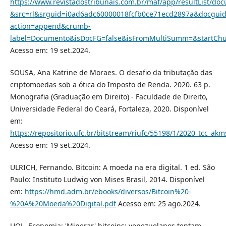
https://www.revistadostribunais.com.br/maf/app/resultList/do
&src=rl&srguid=i0ad6adc60000018fcfb0ce71ecd2897a&docgui
action=append&crumb-
label=Documento&isDocFG=false&isFromMultiSumm=&startC
Acesso em: 19 set.2024.
SOUSA, Ana Katrine de Moraes. O desafio da tributação das
criptomoedas sob a ótica do Imposto de Renda. 2020. 63 p.
Monografia (Graduação em Direito) - Faculdade de Direito,
Universidade Federal do Ceará, Fortaleza, 2020. Disponível
em:
https://repositorio.ufc.br/bitstream/riufc/55198/1/2020_tcc_ak
Acesso em: 19 set.2024.
ULRICH, Fernando. Bitcoin: A moeda na era digital. 1 ed. São
Paulo: Instituto Ludwig von Mises Brasil, 2014. Disponível
em:
https://hmd.adm.br/ebooks/diversos/Bitcoin%20-
%20A%20Moeda%20Digital.pdf
Acesso em: 25 ago.2024.
UOL. Economia: 'Minerar' bitcoins: venezuelanos tentam