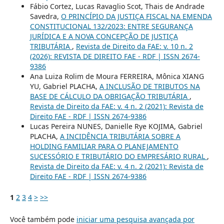
Fábio Cortez, Lucas Ravaglio Scot, Thais de Andrade
Savedra,
O PRINCÍPIO DA JUSTIÇA FISCAL NA EMENDA
CONSTITUCIONAL 132/2023: ENTRE SEGURANÇA
JURÍDICA E A NOVA CONCEPÇÃO DE JUSTIÇA
TRIBUTÁRIA
,
Revista de Direito da FAE: v. 10 n. 2
(2026): REVISTA DE DIREITO FAE - RDF | ISSN 2674-
9386
Ana Luiza Rolim de Moura FERREIRA, Mônica XIANG
YU, Gabriel PLACHA,
A INCLUSÃO DE TRIBUTOS NA
BASE DE CÁLCULO DA OBRIGAÇÃO TRIBUTÁRIA
,
Revista de Direito da FAE: v. 4 n. 2 (2021): Revista de
Direito FAE - RDF | ISSN 2674-9386
Lucas Pereira NUNES, Danielle Rye KOJIMA, Gabriel
PLACHA,
A INCIDÊNCIA TRIBUTÁRIA SOBRE A
HOLDING FAMILIAR PARA O PLANEJAMENTO
SUCESSÓRIO E TRIBUTÁRIO DO EMPRESÁRIO RURAL
,
Revista de Direito da FAE: v. 4 n. 2 (2021): Revista de
Direito FAE - RDF | ISSN 2674-9386
1
2
3
4
>
>>
Você também pode
iniciar uma pesquisa avançada por