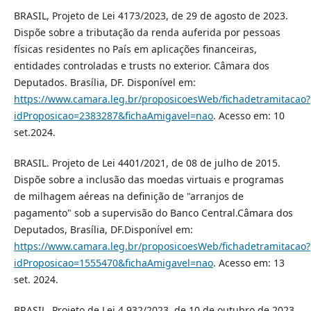
BRASIL, Projeto de Lei 4173/2023, de 29 de agosto de 2023.
Dispõe sobre a tributação da renda auferida por pessoas
físicas residentes no País em aplicações financeiras,
entidades controladas e trusts no exterior. Câmara dos
Deputados. Brasília, DF. Disponível em:
https://www.camara.leg.br/proposicoesWeb/fichadetramitacao?
idProposicao=2383287&fichaAmigavel=nao
. Acesso em: 10
set.2024.
BRASIL. Projeto de Lei 4401/2021, de 08 de julho de 2015.
Dispõe sobre a inclusão das moedas virtuais e programas
de milhagem aéreas na definição de "arranjos de
pagamento" sob a supervisão do Banco Central.Câmara dos
Deputados, Brasília, DF.Disponível em:
https://www.camara.leg.br/proposicoesWeb/fichadetramitacao?
idProposicao=1555470&fichaAmigavel=nao
. Acesso em: 13
set. 2024.
BRASIL, Projeto de Lei 4.932/2023, de 10 de outubro de 2023.