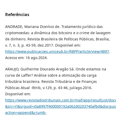
Referências
ANDRADE, Mariana Dionísio de. Tratamento jurídico das
criptomoedas: a dinâmica dos bitcoins e o crime de lavagem
de dinheiro. Revista Brasileira de Políticas Públicas, Brasília,
v. 7, n. 3, p. 43-59, dez.2017. Disponível em:
https://www.publicacoes.uniceub.br/RBPP/article/view/4897
.
Acesso em: 16 ago.2024.
ARAUJO, Guilherme Dourado Aragão Sá. Onde estamos na
curva de Laffer? Análise sobre a otimização da carga
tributária brasileira. Revista Tributária e de Finanças
Públicas Atual -Rtrib, v.129, p. 43-46, jul/ago.2016.
Disponível em:
https://www.revistadostribunais.com.br/maf/app/resultList/do
&src=rl&srguid=i0a8997f400000192a062d0203740af6d&docgu
action=append&crumb-