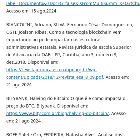
label=Documento&isDocFG=false&isFromMultiSumm=&startC
Acesso em: 15 ago.2024.
BIANCOLINI, Adriano; SILVA, Fernando César Domingues da;
OSTI, Joelson Ribas. Como a tecnologia blockchain vem
impactando ou pode impactar nas estruturas
administrativas estatais. Revista Jurídica da escola Superior
de Advocacia da OAB - PR, Curitiba, ano 3, número 3,
dez.2018. Disponível em:
https://revistajuridica.esa.oabpr.org.br/wp-
content/uploads/2018/12/revista_esa_8_09.pdf
. Acesso em:
21 ago.2024.
BITYBANK. Halving do Bitcoin: O que é e como impacta o
preço do BTC. Bitybank. Disponível em:
https://www.bity.com.br/blog/halving-do-bitcoin/
. Acesso
em: 21 ago.2024.
BOFF, Salete Oro; FERREIRA, Natasha Alves. Análise dos