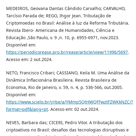
MEDEIROS, Geovana Dantas Cândido Carvalho; CARVALHO,
Tarcísio Parada de; REGO, Ihgor Jean. Tributação de
Criptomoedas no Brasil: Análise à luz da Reforma Tributária.
Revista Ibero- Americana de Humanidades, Ciência e
Educação ,São Paulo, v. 9 ,n. 10, p. 6955-6971, nov.2023.
Disponível em:
https://periodicorease.pro.br/rease/article/view/11996/5697
.
Acesso em: 2 out.2024.
NETO, Francisco Cribari; CASSIANO, Keila M. Uma Análise da
Dinâmica Inflacionária Brasileira. Revista Brasileira de
Economia, Rio de Janeiro, v. 59, n. 4, p. 536-566, out.2005.
Disponível em:
https://www.scielo.br/j/rbe/a/YMmp5QtHWQFFwztFZWKkNZC/?
format=pdf&lang=pt
. Acesso em: 02 out.2024.
NEVES, Barbara das; CICERI, Pedro Vitor. A tributação dos
criptoativos no Brasil: desafios das tecnologias disruptivas e