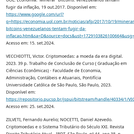
fugir da inflação, 19 out.2017. Disponível em:
https://www.google.com/url?
q=https://economia.uol.com.br/noticias/afp/2017/10/19/minerar
bitcoins-venezuelanos-tentam-fugir-da-
inflacao.htm&sa=D&source=docs&ust=1729103826100664&usg
Acesso em: 15. set.2024.
VECCHIOTTI, Victor. Criptomoedas: a moeda da era digital.
2023. 39 p. Trabalho de Conclusão de Curso ( Graduação em
Ciências Econômicas) - Faculdade de Economia,
Administração, Contábeis e Atuariais, Pontifícia
Universidade Católica de São Paulo, São Paulo, 2023.
Disponível em:
https://repositorio.pucsp.br/jspui/bitstream/handle/40334/1
Acesso em: 25. set.2024.
ZILVETI, Fernando Aurelio; NOCETTI, Daniel Azevedo.
Criptomoedas e o Sistema Tributário do Século XXI. Revista
Direito Tributário Atual - IBDT, São Paulo, nº 44, ano 38, p.