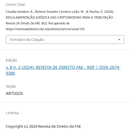
Como Citar
Claudia Sandoin, A., Bellese Durante Carneiro Leão, M., & Placha, G. (2024).
REGULAMENTAÇÃO JURÍDICA DAS CRIPTOMOEDAS PARA A TRIBUTAÇÃO .
Revista De Direito Da FAE
,
8
(2). Recuperado de
https://revistadedireito.fae.edu/direito/article/view/165
Fomatos de Citação
Edição
v. 8 n. 2 (2024): REVISTA DE DIREITO FAE - RDF | ISSN 2674-
9386
Seção
ARTIGOS
Licença
Copyright (c) 2024 Revista de Direito da FAE