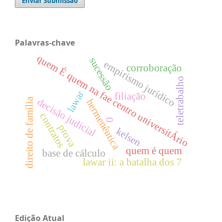
Enviar Submissão
Palavras-chave
quem É quem na fae centro universitÁrio
sucessão
empirismo jurídico
corroboração
teletrabalho
lawar
filiação
direito de família
decisão judicial
hermenêutica
contratos
0
prova
kelsen
quem é quem
base de cálculo
lawar ii: a batalha dos 7
Edição Atual