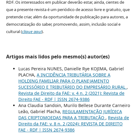
RDF. Os interessados em publicar deverão estar, ainda, cientes de
que a presente revista é um periódico de acesso livre e gratuito, que
pretende criar, além da oportunidade de publicação para autores, a
democratização do saber, promovendo, assim, inclusão social e
cultural (
clique aqui
).
Artigos mais lidos pelo mesmo(s) autor(es)
Lucas Pereira NUNES, Danielle Rye KOJIMA, Gabriel
PLACHA,
A INCIDÊNCIA TRIBUTÁRIA SOBRE A
HOLDING FAMILIAR PARA O PLANEJAMENTO
SUCESSÓRIO E TRIBUTÁRIO DO EMPRESÁRIO RURAL
,
Revista de Direito da FAE: v. 4 n. 2 (2021): Revista de
Direito FAE - RDF | ISSN 2674-9386
Ana Claudia Sandoin, Murilo Bellese Durante Carneiro
Leão, Gabriel Placha,
REGULAMENTAÇÃO JURÍDICA
DAS CRIPTOMOEDAS PARA A TRIBUTAÇÃO
,
Revista de
Direito da FAE: v. 8 n. 2 (2024): REVISTA DE DIREITO
FAE - RDF | ISSN 2674-9386