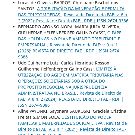
Lucas de Oliveira BARROS, Christiane Bischof dos
SANTOS,
A TRIBUTAÇÃO DA MINERAÇÃO E PERMUTA
DAS CRIPTOMOEDAS
,
Revista de Direito da FAE: v. 6 n.
2 (2022): Revista de Direito FAE - RDF | ISSN 2674-9386
BERNARDO AFONSO NORA, MARIA JULIA SILVEIRA,
GUILHERME HELFENBERGER GALINO CASSI,
O PAPEL
DAS HOLDINGS NO PLANEJAMENTO TRIBUTÁRIO E
EMPRESARIAL
,
Revista de Direito da FAE: v. 9 n. 1
(2026): REVISTA DE DIREITO FAE - RDF | ISSN 2674-
9386
Udo Guilherme Lutz, Carlos Henrique Rossoni,
Guilherme Helfenberger Galino Cassi,
LIMITES À
UTILIZAÇÃO DO ÁGIO EM MATÉRIA TRIBUTÁRIA NAS
OPERAÇÕES SOCIETÁRIAS SOB A ÓTICA DO
PROPÓSITO NEGOCIAL NA JURISPRUDÊNCIA
ADMINISTRATIVA NO BRASIL
,
Revista de Direito da
FAE: v. 8 n. 2 (2024): REVISTA DE DIREITO FAE - RDF |
ISSN 2674-9386
Aline PAYONKI, Sayonara SAUKOSKI, Graciela Cristina
Freitas SIMON SOLA,
DESTITUIÇÃO DO PODER
FAMILIAR E MATERNIDADE SOCIOAFETIVA
,
Revista de
Direito da FAE: v. 3 n. 1 (2021): Revista de Direito FAE -