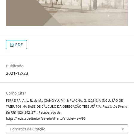
PDF
Publicado
2021-12-23
Como Citar
FERREIRA, A. L. R. de M., XIANG YU, M., & PLACHA, G. (2021). A INCLUSÃO DE
TRIBUTOS NA BASE DE CÁLCULO DA OBRIGAÇÃO TRIBUTÁRIA.
Revista De Direito
Da FAE
,
4
(2), 242–271. Recuperado de
https://revistadedireito.fae.edu/direito/article/view/93
Fomatos de Citação