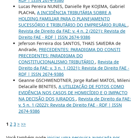
RDF | ISSN 2674-9386
Lucas Pereira NUNES, Danielle Rye KOJIMA, Gabriel
PLACHA,
A INCIDÊNCIA TRIBUTÁRIA SOBRE A
HOLDING FAMILIAR PARA O PLANEJAMENTO
SUCESSÓRIO E TRIBUTÁRIO DO EMPRESÁRIO RURAL
,
Revista de Direito da FAE: v. 4 n. 2 (2021): Revista de
Direito FAE - RDF | ISSN 2674-9386
Jeferson Ferreira dos SANTOS, THAIS SAVEDRA de
Andrade,
PRECEDENTES: PARADIGMA DO CONSTI
PRECEDENTES: PARADIGMA DO
CONSTITUCIONALISMO TRIBUTÁRIO
,
Revista de
Direito da FAE: v. 3 n. 1 (2021): Revista de Direito FAE -
RDF | ISSN 2674-9386
Geanne GSCHWENDTNER, Jorge Rafael MATOS, Mileni
Delacalle BENITES,
A UTILIZAÇÃO DE FOTOS COMO
EVIDÊNCIA NOS CASOS DE HOMICÍDIO E O IMPACTO
NA DECISÃO DOS JURADOS
,
Revista de Direito da FAE:
v. 5 n. 1 (2022): Revista de Direito FAE - RDF | ISSN
2674-9386
1
2
3
>
>>
Você também pode
iniciar uma pesquisa avançada por